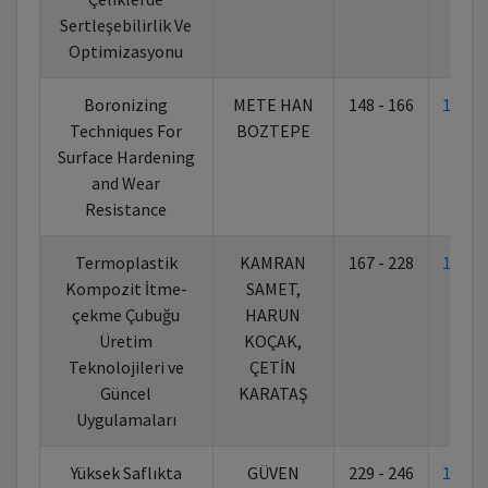
Sertleşebilirlik Ve
Optimizasyonu
Boronizing
METE HAN
148 - 166
10.70
Techniques For
BOZTEPE
Surface Hardening
and Wear
Resistance
Termoplastik
KAMRAN
167 - 228
10.70
Kompozit İtme-
SAMET,
çekme Çubuğu
HARUN
Üretim
KOÇAK,
Teknolojileri ve
ÇETİN
Güncel
KARATAŞ
Uygulamaları
Yüksek Saflıkta
GÜVEN
229 - 246
10.70