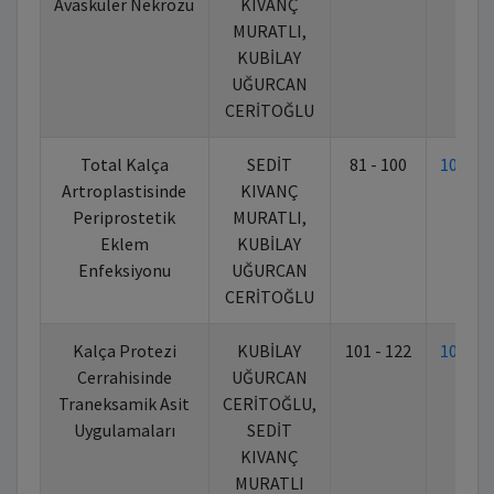
Avasküler Nekrozu
KIVANÇ
MURATLI,
KUBİLAY
UĞURCAN
CERİTOĞLU
Total Kalça
SEDİT
81 - 100
10.70
Artroplastisinde
KIVANÇ
Periprostetik
MURATLI,
Eklem
KUBİLAY
Enfeksiyonu
UĞURCAN
CERİTOĞLU
Kalça Protezi
KUBİLAY
101 - 122
10.70
Cerrahisinde
UĞURCAN
Traneksamik Asit
CERİTOĞLU,
Uygulamaları
SEDİT
KIVANÇ
MURATLI