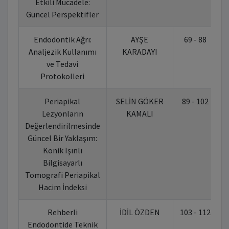
Etkili Mücadele:
Güncel Perspektifler
Endodontik Ağrı:
AYŞE
69 - 88
1
Analjezik Kullanımı
KARADAYI
ve Tedavi
Protokolleri
Periapikal
SELİN GÖKER
89 - 102
1
Lezyonların
KAMALI
Değerlendirilmesinde
Güncel Bir Yaklaşım:
Konik Işınlı
Bilgisayarlı
Tomografi Periapikal
Hacim İndeksi
Rehberli
İDİL ÖZDEN
103 - 112
1
Endodontide Teknik