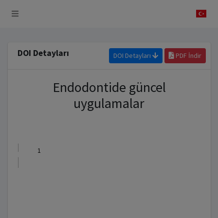
 Sistemi
DOI Detayları
DOI Detayları
PDF İndir
Endodontide güncel
uygulamalar