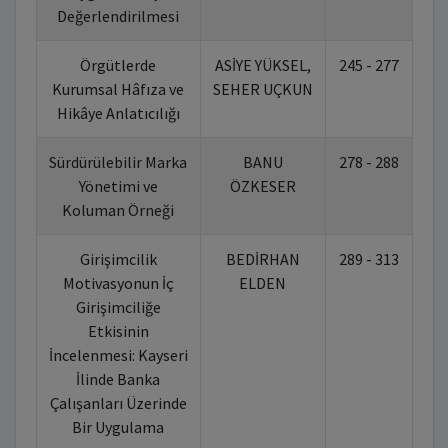
Değerlendirilmesi
Örgütlerde
ASİYE YÜKSEL,
245 - 277
10
Kurumsal Hâfıza ve
SEHER UÇKUN
Hikâye Anlatıcılığı
Sürdürülebilir Marka
BANU
278 - 288
10
Yönetimi ve
ÖZKESER
Koluman Örneği
Girişimcilik
BEDİRHAN
289 - 313
10
Motivasyonun İç
ELDEN
Girişimciliğe
Etkisinin
İncelenmesi: Kayseri
İlinde Banka
Çalışanları Üzerinde
Bir Uygulama