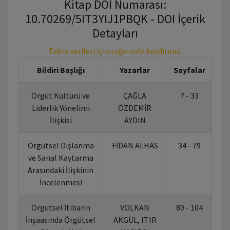
Kitap DOI Numarası:
10.70269/5IT3YIJ1PBQK - DOI İçerik
Detayları
Tablo verileri için sağa-sola kaydırınız.
Bildiri Başlığı
Yazarlar
Sayfalar
Örgüt Kültürü ve
ÇAĞLA
7 - 33
10
Liderlik Yönelimi
ÖZDEMİR
İlişkisi
AYDIN
Örgütsel Dışlanma
FİDAN ALHAS
34 - 79
10
ve Sanal Kaytarma
Arasındaki İlişkinin
İncelenmesi
Örgütsel İtibarın
VOLKAN
80 - 104
10
İnşaasında Örgütsel
AKGÜL, ITIR