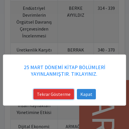
Endüstriyel
BERKE
314 - 339
10
Devrimlerin
AYYILDIZ
Örgütsel Davranış
Çerçevesinden
İncelenmesi
Üretkenlik Karşıtı
BERRAK
340 - 370
10
Davranışlar
DENİZ
ÇETİNKAYA
25 MART DÖNEMİ KİTAP BÖLÜMLERİ
YAYINLANMIŞTIR. TIKLAYINIZ.
Dijital İnsan
BİLGEN GAYE
371 - 419
10
Kaynakları (ik):
YALPA
Yapay Zeka
Tekrar Gösterme
Kapat
Uygulamalarının
İnsan Kaynakları
Yönetimine Etkisi
Dijital Ekonomi:
ARMAĞAN
420 - 443
10