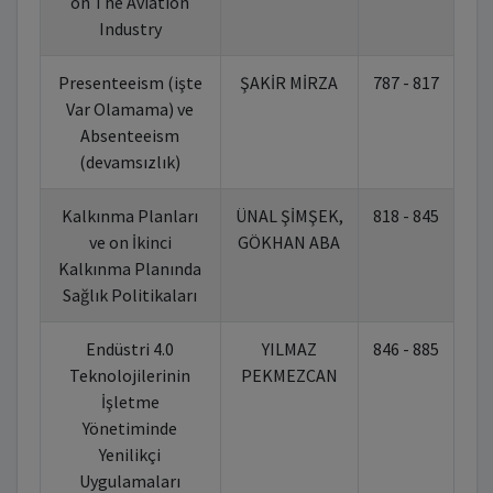
on The Aviation
Industry
Presenteeism (işte
ŞAKİR MİRZA
787 - 817
10
Var Olamama) ve
Absenteeism
(devamsızlık)
Kalkınma Planları
ÜNAL ŞİMŞEK,
818 - 845
10
ve on İkinci
GÖKHAN ABA
Kalkınma Planında
Sağlık Politikaları
Endüstri 4.0
YILMAZ
846 - 885
10
Teknolojilerinin
PEKMEZCAN
İşletme
Yönetiminde
Yenilikçi
Uygulamaları