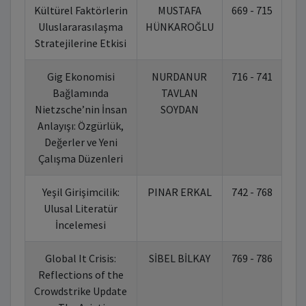
Kültürel Faktörlerin
MUSTAFA
669 - 715
10
Uluslararasılaşma
HÜNKAROĞLU
Stratejilerine Etkisi
Gig Ekonomisi
NURDANUR
716 - 741
10
Bağlamında
TAVLAN
Nietzsche’nin İnsan
SOYDAN
Anlayışı: Özgürlük,
Değerler ve Yeni
Çalışma Düzenleri
Yeşil Girişimcilik:
PINAR ERKAL
742 - 768
10
Ulusal Literatür
İncelemesi
Global It Crisis:
SİBEL BİLKAY
769 - 786
10
Reflections of the
Crowdstrike Update