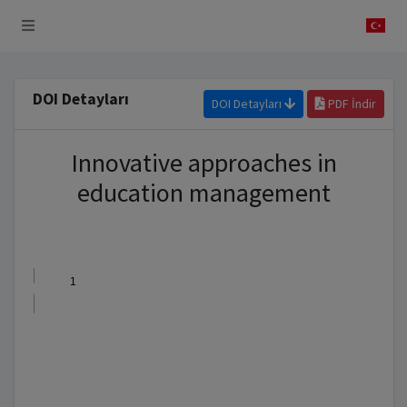
 Sistemi
DOI Detayları
DOI Detayları
PDF İndir
Innovative approaches in
education management