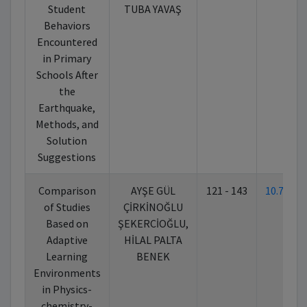
Student
TUBA YAVAŞ
Behaviors
Encountered
in Primary
Schools After
the
Earthquake,
Methods, and
Solution
Suggestions
Comparison
AYŞE GÜL
121 - 143
10.702
of Studies
ÇİRKİNOĞLU
Based on
ŞEKERCİOĞLU,
Adaptive
HİLAL PALTA
Learning
BENEK
Environments
in Physics-
chemistry-