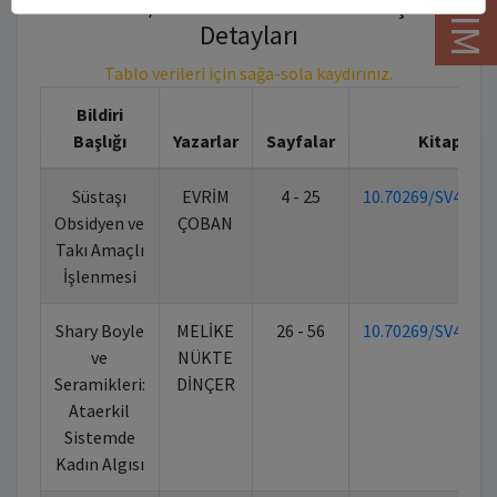
10.70269/SV494FZ5TOKJ - DOI İçerik
Detayları
Tablo verileri için sağa-sola kaydırınız.
Bildiri
Başlığı
Yazarlar
Sayfalar
Kitap DOI
Süstaşı
EVRİM
4 - 25
10.70269/SV494F
Obsidyen ve
ÇOBAN
Takı Amaçlı
İşlenmesi
Shary Boyle
MELİKE
26 - 56
10.70269/SV494F
ve
NÜKTE
Seramikleri:
DİNÇER
Ataerkil
Sistemde
Kadın Algısı