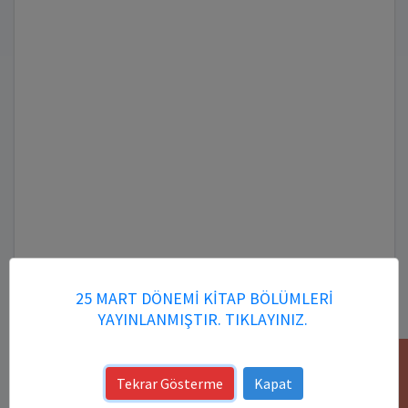
25 MART DÖNEMİ KİTAP BÖLÜMLERİ
YAYINLANMIŞTIR. TIKLAYINIZ.
YARDIM
Kitap DOI Numarası:
Tekrar Gösterme
Kapat