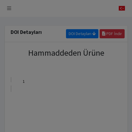
 Sistemi
DOI Detayları
DOI Detayları
PDF İndir
Hammaddeden Ürüne