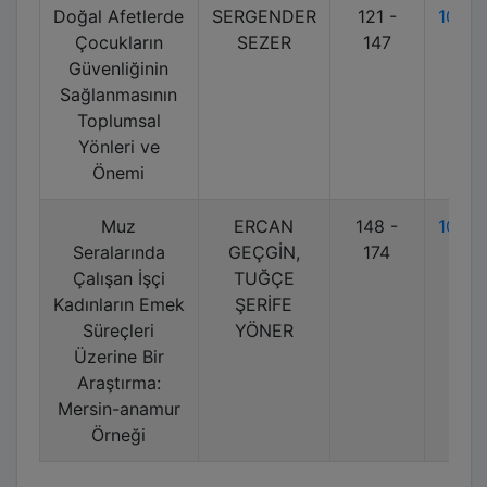
Doğal Afetlerde
SERGENDER
121 -
10.7
Çocukların
SEZER
147
Güvenliğinin
Sağlanmasının
Toplumsal
Yönleri ve
Önemi
Muz
ERCAN
148 -
10.7
Seralarında
GEÇGİN,
174
Çalışan İşçi
TUĞÇE
Kadınların Emek
ŞERİFE
Süreçleri
YÖNER
Üzerine Bir
Araştırma:
Mersin-anamur
Örneği