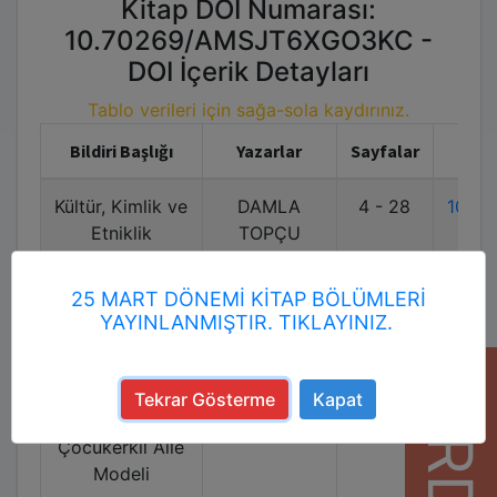
Kitap DOI Numarası:
10.70269/AMSJT6XGO3KC -
DOI İçerik Detayları
Tablo verileri için sağa-sola kaydırınız.
Bildiri Başlığı
Yazarlar
Sayfalar
Kültür, Kimlik ve
DAMLA
4 - 28
10.7
Etniklik
TOPÇU
Ailenin, Modern
İRFAN
29 - 54
10.7
25 MART DÖNEMİ KİTAP BÖLÜMLERİ
Dünyada
YILDIRIM
YAYINLANMIŞTIR. TIKLAYINIZ.
Çocukların
YARDIM
Özgül
Ağırlığıyla
Tekrar Gösterme
Kapat
Değişen Yapısı:
Çocukerkil Aile
Modeli