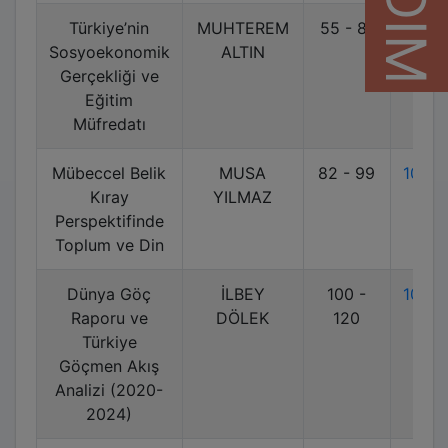
Türkiye’nin
MUHTEREM
55 - 81
10.7
Sosyoekonomik
ALTIN
Gerçekliği ve
Eğitim
Müfredatı
Mübeccel Belik
MUSA
82 - 99
10.7
Kıray
YILMAZ
Perspektifinde
Toplum ve Din
Dünya Göç
İLBEY
100 -
10.7
Raporu ve
DÖLEK
120
Türkiye
Göçmen Akış
Analizi (2020-
2024)