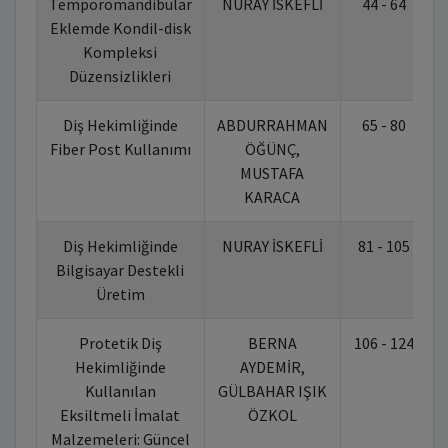
Temporomandibular
NURAY İSKEFLİ
44 - 64
1
Eklemde Kondil-disk
Kompleksi
Düzensizlikleri
Diş Hekimliğinde
ABDURRAHMAN
65 - 80
1
Fiber Post Kullanımı
ÖĞÜNÇ,
MUSTAFA
KARACA
Diş Hekimliğinde
NURAY İSKEFLİ
81 - 105
1
Bilgisayar Destekli
Üretim
Protetik Diş
BERNA
106 - 124
1
Hekimliğinde
AYDEMİR,
Kullanılan
GÜLBAHAR IŞIK
Eksiltmeli İmalat
ÖZKOL
Malzemeleri: Güncel