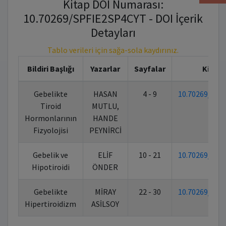
Kitap DOI Numarası:
10.70269/SPFIE2SP4CYT - DOI İçerik
Detayları
Tablo verileri için sağa-sola kaydırınız.
Bildiri Başlığı
Yazarlar
Sayfalar
Kitap 
Gebelikte
HASAN
4 - 9
10.70269/SPF
Tiroid
MUTLU,
Hormonlarının
HANDE
Fizyolojisi
PEYNİRCİ
Gebelik ve
ELİF
10 - 21
10.70269/SPF
Hipotiroidi
ÖNDER
Gebelikte
MİRAY
22 - 30
10.70269/SPF
Hipertiroidizm
ASİLSOY