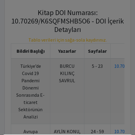
Kitap DOI Numarası:
10.70269/K6SQFMSHB5O6 - DOI İçerik
Detayları
Tablo verileri için sağa-sola kaydırınız.
Bildiri Başlığı
Yazarlar
Sayfalar
K
Türkiye’de
BURCU
5 - 23
10.70269
Covid 19
KILINÇ
Pandemi
SAVRUL
Dönemi
Sonrasında E-
ticaret
Sektörünün
Analizi
Avrupa
AYLİN KONU,
24 - 59
10.70269