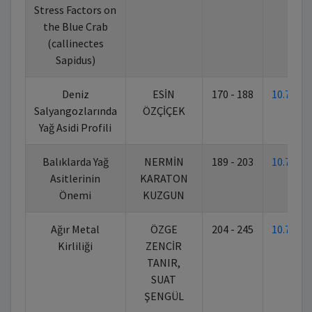
Stress Factors on
the Blue Crab
(callinectes
Sapidus)
Deniz
ESİN
170 - 188
10.7026
Salyangozlarında
ÖZÇİÇEK
Yağ Asidi Profili
Balıklarda Yağ
NERMİN
189 - 203
10.7026
Asitlerinin
KARATON
Önemi
KUZGUN
Ağır Metal
ÖZGE
204 - 245
10.7026
Kirliliği
ZENCİR
TANIR,
SUAT
ŞENGÜL