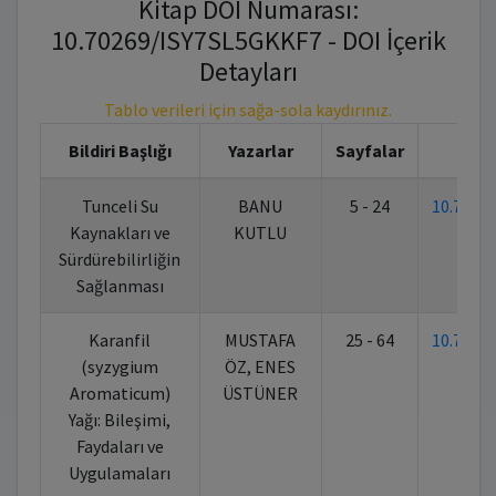
Kitap DOI Numarası:
10.70269/ISY7SL5GKKF7 - DOI İçerik
Detayları
Tablo verileri için sağa-sola kaydırınız.
Bildiri Başlığı
Yazarlar
Sayfalar
K
Tunceli Su
BANU
5 - 24
10.7026
Kaynakları ve
KUTLU
Sürdürebilirliğin
Sağlanması
Karanfil
MUSTAFA
25 - 64
10.7026
(syzygium
ÖZ, ENES
Aromaticum)
ÜSTÜNER
Yağı: Bileşimi,
Faydaları ve
Uygulamaları