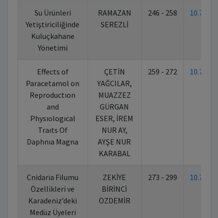
Su Ürünleri
RAMAZAN
246 - 258
10.7026
Yetiştiriciliğinde
SEREZLİ
Kuluçkahane
Yönetimi
Effects of
ÇETİN
259 - 272
10.7026
Paracetamol on
YAĞCILAR,
Reproductıon
MUAZZEZ
and
GÜRGAN
Physıologıcal
ESER, İREM
Traıts Of
NUR AY,
Daphnıa Magna
AYŞE NUR
KARABAL
Cnidaria Filumu
ZEKİYE
273 - 299
10.7026
Özellikleri ve
BİRİNCİ
Karadeniz’deki
ÖZDEMİR
Medüz Üyeleri