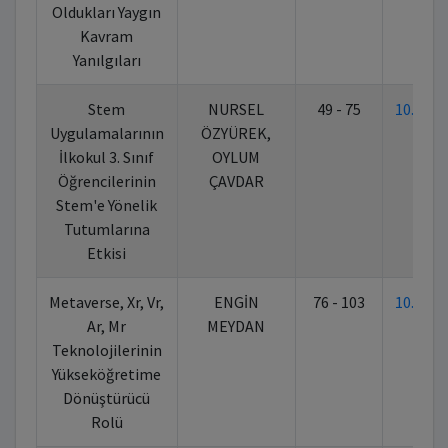
Oldukları Yaygın
Kavram
Yanılgıları
Stem
NURSEL
49 - 75
10.702
Uygulamalarının
ÖZYÜREK,
İlkokul 3. Sınıf
OYLUM
Öğrencilerinin
ÇAVDAR
Stem'e Yönelik
Tutumlarına
Etkisi
Metaverse, Xr, Vr,
ENGİN
76 - 103
10.702
Ar, Mr
MEYDAN
Teknolojilerinin
Yükseköğretime
Dönüştürücü
Rolü