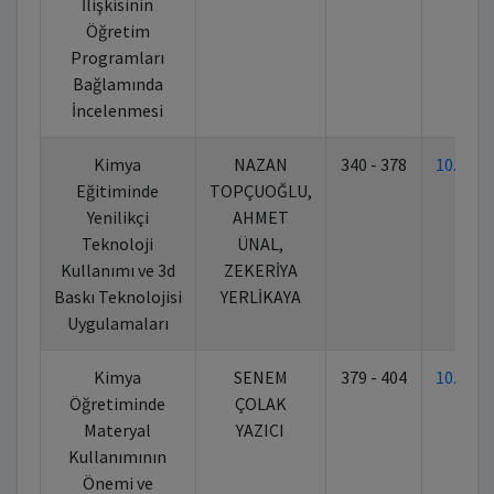
İlişkisinin
Öğretim
Programları
Bağlamında
İncelenmesi
Kimya
NAZAN
340 - 378
10.702
Eğitiminde
TOPÇUOĞLU,
Yenilikçi
AHMET
Teknoloji
ÜNAL,
Kullanımı ve 3d
ZEKERİYA
Baskı Teknolojisi
YERLİKAYA
Uygulamaları
Kimya
SENEM
379 - 404
10.702
Öğretiminde
ÇOLAK
Materyal
YAZICI
Kullanımının
Önemi ve