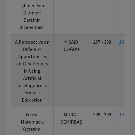
İşlenen Fen
Bilimleri
Dersinin
İncelenmesi
A Perspective on
M.SAİD
287 - 308
10.702
Different
DOĞRU
Opportunities
and Challenges
in Using
Artificial
Intelligence İn
Science
Education
Fen ve
MURAT
309 - 339
10.702
Matematik
DEMİRBAŞ
Öğretimi