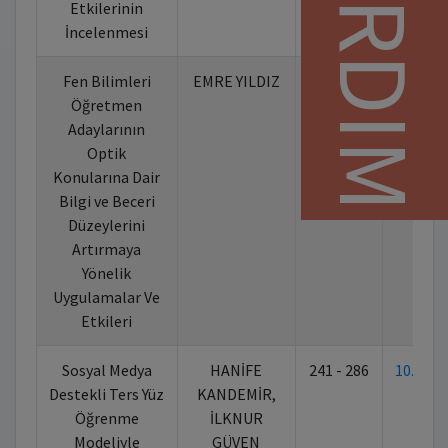
YARDIM
Etkilerinin
İncelenmesi
Fen Bilimleri
EMRE YILDIZ
164 - 240
10.702
Öğretmen
Adaylarının
Optik
Konularına Dair
Bilgi ve Beceri
Düzeylerini
Artırmaya
Yönelik
Uygulamalar Ve
Etkileri
Sosyal Medya
HANİFE
241 - 286
10.702
Destekli Ters Yüz
KANDEMİR,
Öğrenme
İLKNUR
Modeliyle
GÜVEN