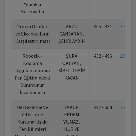
Yenilikçi
Materyaller
Orman Okulları
ARZU
405 - 431
10.702
ve Eko-okulların
CANSARAN,
Karşılaştırılması
ŞEHRİ AYDIN
Robotik -
ŞURA
432 - 496
10.702
Kodlama
OKUYAN,
Uygulamalarının
SİBEL DEMİR
Fen Eğitimindeki
KAÇAN
Durumunun
İncelenmesi
Destekleme Ve
YAKUP
497 - 554
10.702
Yetiştirme
ERDEM
Kursuna İlişkin
YILMAZ,
Fen Bilimleri
HURİYE