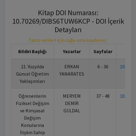
Kitap DOI Numarası:
10.70269/DIBS6TUW6KCP - DOI İçerik
Detayları
Tablo verileri için sağa-sola kaydırınız.
Bildiri Başlığı
Yazarlar
Sayfalar
21. Yüzyılda
ERKAN
6 - 36
10.702
Güncel Öğretim
YANARATES
Yaklaşımları
Öğrenenlerin
MERYEM
37 - 48
10.702
Fiziksel Değişim
DEMİR
ve Kimyasal
GÜLDAL
Değişim
Konularına
İlişkin Sahip