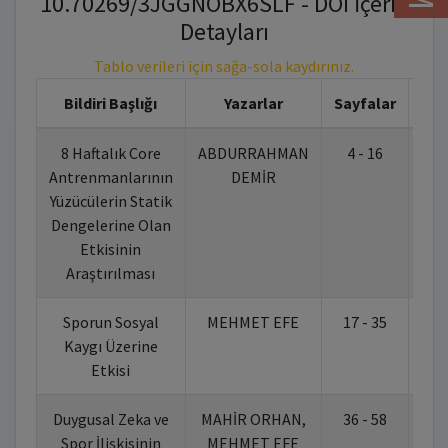
10.70269/3JGGNOBX6SLF - DOI İçerik
Detayları
Tablo verileri için sağa-sola kaydırınız.
Bildiri Başlığı
Yazarlar
Sayfalar
8 Haftalık Core
ABDURRAHMAN
4 - 16
10.
Antrenmanlarının
DEMİR
Yüzücülerin Statik
Dengelerine Olan
Etkisinin
Araştırılması
Sporun Sosyal
MEHMET EFE
17 - 35
10.
Kaygı Üzerine
Etkisi
Duygusal Zeka ve
MAHİR ORHAN,
36 - 58
10.
Spor İlişkisinin
MEHMET EFE