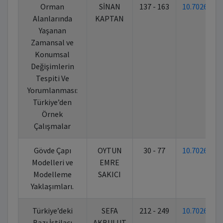
Orman
SİNAN
137 - 163
10.70269/3
Alanlarında
KAPTAN
Yaşanan
Zamansal ve
Konumsal
Değişimlerin
Tespiti Ve
Yorumlanması:
Türkiye’den
Örnek
Çalışmalar
Gövde Çapı
OYTUN
30 - 77
10.70269/3
Modelleri ve
EMRE
Modelleme
SAKICI
Yaklaşımları.
Türkiye’deki
SEFA
212 - 249
10.70269/3
Bazı İstilacı
AKBULUT