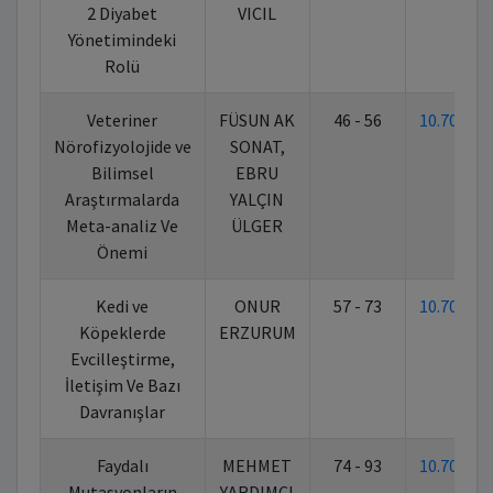
2 Diyabet
VICIL
Yönetimindeki
Rolü
Veteriner
FÜSUN AK
46 - 56
10.7026
Nörofizyolojide ve
SONAT,
Bilimsel
EBRU
Araştırmalarda
YALÇIN
Meta-analiz Ve
ÜLGER
Önemi
Kedi ve
ONUR
57 - 73
10.7026
Köpeklerde
ERZURUM
Evcilleştirme,
İletişim Ve Bazı
Davranışlar
Faydalı
MEHMET
74 - 93
10.7026
Mutasyonların
YARDIMCI