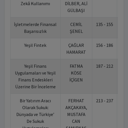
Zekâ Kullanımı
DİLBER, ALİ
GÜLBAŞI
İşletmelerde Finansal
CEMİL
135 - 155
10.
Başarısızlık
ŞENEL
Yeşil Fintek
ÇAĞLAR
156 - 186
10.
HAMARAT
Yeşil Finans
FATMA
187 - 212
10.
Uygulamaları ve Yeşil
KÖSE
Finans Endeskleri
İÇİGEN
Üzerine Bir İnceleme
Bir Yatırım Aracı
FERHAT
213 - 237
10.
Olarak Sukuk:
AKÇAKAYA,
Dünyada ve Türkiye’
MUSTAFA
De Sukuk
CAN