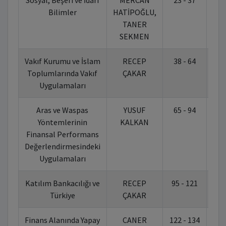
Sosyal, Beşeri ve İdari
MERCAN
23 - 37
10.
Bilimler
HATİPOĞLU,
TANER
SEKMEN
Vakıf Kurumu ve İslam
RECEP
38 - 64
10.
Toplumlarında Vakıf
ÇAKAR
Uygulamaları
Aras ve Waspas
YUSUF
65 - 94
10.
Yöntemlerinin
KALKAN
Finansal Performans
Değerlendirmesindeki
Uygulamaları
Katılım Bankacılığı ve
RECEP
95 - 121
10.
Türkiye
ÇAKAR
Finans Alanında Yapay
CANER
122 - 134
10.