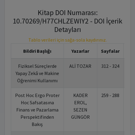
Kitap DOI Numarası:
10.70269/H77CHLZEWIY2 - DOI İçerik
Detayları
Tablo verileri için sağa-sola kaydırınız.
Bildiri Başlığı
Yazarlar
Sayfalar
Fiziksel Süreçlerde
ALİ TOZAR
312 - 324
10.
Yapay Zekâ ve Makine
Öğrenimi Kullanımı
Post Hoc Ergo Proter
KADER
259 - 288
10.
Hoc Safsatasına
EROL,
Finans ve Pazarlama
SEZEN
Perspektifinden
GÜNGÖR
Bakış