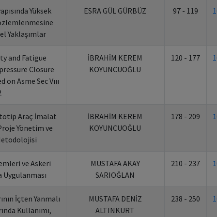
yapısında Yüksek
ESRA GÜL GÜRBÜZ
97 - 119
1
 Gözlemlenmesine
el Yaklaşımlar
ity and Fatigue
İBRAHİM KEREM
120 - 177
1
pressure Closure
KOYUNCUOĞLU
d on Asme Sec Vııı
2
totip Araç İmalat
İBRAHİM KEREM
178 - 209
1
Proje Yönetim ve
KOYUNCUOĞLU
etodolojisi
mleri ve Askeri
MUSTAFA AKAY
210 - 237
1
na Uygulanması
SARIOĞLAN
ının İçten Yanmalı
MUSTAFA DENİZ
238 - 250
1
ında Kullanımı,
ALTINKURT