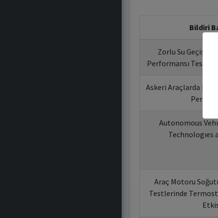
Bildiri B
Zorlu Su Geçişleri
Performansı Testi ve
Askeri Araçlarda Runf
Perform
Autonomous Vehıc
Technologıes 
Araç Motoru Soğu
Testlerinde Termost
Etkis