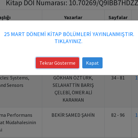
Kitap DOI Numarası: 10.70269/Q9IBB7HDZZKJ
aşlığı
Yazarlar
Sayfalar
nde Askeri Araç
YUNUS AYAZSEVEN
5 - 17
1
25 MART DÖNEMİ KİTAP BÖLÜMLERİ YAYINLANMIŞTIR.
 Teknik Çözümleri
TIKLAYINIZ.
lat ve Ctıs Sistemi
YUNUS AYAZSEVEN
18 - 33
1
ansı
Tekrar Gösterme
Kapat
les: Systems,
GÖKHAN ÖZTÜRK,
34 - 81
1
and Sensors
SELAHATTİN BARIŞ
ÇELEBİ, ÖMER ALİ
KARAMAN
tma Performans
BEKİR SAMED ŞAHİN
82 - 96
1
at Müdahalesinin
i