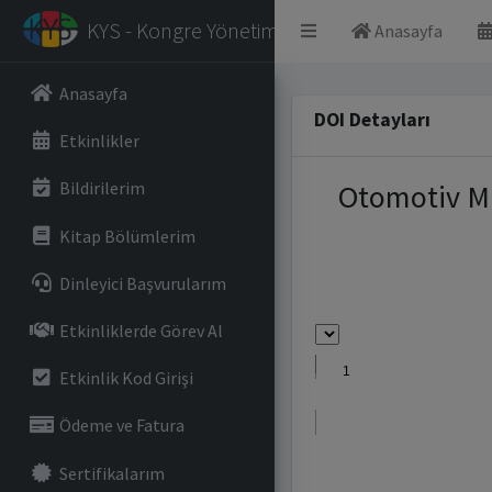
KYS - Kongre Yönetim Sistemi
Anasayfa
Anasayfa
DOI Detayları
Etkinlikler
Otomotiv Mü
Bildirilerim
Kitap Bölümlerim
Dinleyici Başvurularım
Etkinliklerde Görev Al
Etkinlik Kod Girişi
Ödeme ve Fatura
Sertifikalarım