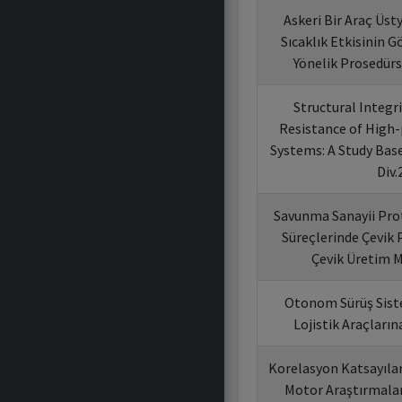
Askeri Bir Araç Üst
Sıcaklık Etkisinin
Yönelik Prosedürs
Structural Integr
Resistance of High-
Systems: A Study Base
Div.
Savunma Sanayii Pro
Süreçlerinde Çevik 
Çevik Üretim M
Otonom Sürüş Siste
Lojistik Araçları
Korelasyon Katsayılar
Motor Araştırmalar