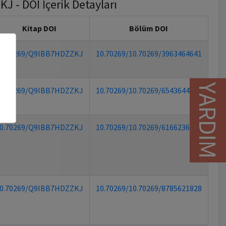
 - DOI İçerik Detayları
Kitap DOI
Bölüm DOI
0.70269/Q9IBB7HDZZKJ
10.70269/10.70269/3963464641
YARDIM
0.70269/Q9IBB7HDZZKJ
10.70269/10.70269/6543644598
0.70269/Q9IBB7HDZZKJ
10.70269/10.70269/6166236563
0.70269/Q9IBB7HDZZKJ
10.70269/10.70269/8785621828