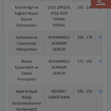
Kronik Ağrı ve
ŞULE ŞİMŞEK,
101 - 149
10.70
Sağlıklı Yaşam
AYŞE NUR
Biçimi
OYMAK
Davranışları
SOYSAL
Sarkopeni ve
MUHAMMED
150 - 170
10.70
Fizyoterapi
KURBAN
Yaklaşımları
ŞENLİK
Medial
MUHAMMED
171 - 191
10.70
Epikondilit ve
KURBAN
Tedavi
ŞENLİK
Prensipleri
Ayak ve Ayak
MEHMET
192 - 215
10.70
Bileği
HANİFİ KAYA
Yaralanmalarının
Konservatif