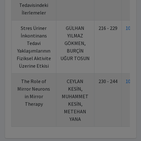
Tedavisindeki
İlerlemeler
Stres Üriner
GÜLHAN
216 - 229
10.70
İnkontinans
YILMAZ
Tedavi
GÖKMEN,
Yaklaşımlarının
BURÇİN
Fiziksel Aktivite
UĞUR TOSUN
Üzerine Etkisi
The Role of
CEYLAN
230 - 244
10.70
Mirror Neurons
KESİN,
in Mirror
MUHAMMET
Therapy
KESİN,
METEHAN
YANA