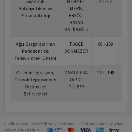
Sistemik
MEHMET
40 - 67
10.7
Antibiyotikler ve
MERİÇ
Periodontoloji
ERSÖZ,
HASAN
HATİPOĞLU
Ağız Gargaralarının
TUĞÇE
68 - 109
10.7
Periodontitis
DÖNMEZER
Tedavisindeki Önemi
Osseointegrasyon,
DAMLA EDA
110 - 148
10.7
Osseointegrasyonun
YAPICI
Ölçümü ve
GÜLBEY
Belirteçleri
Gizlilik & KVKK
•
Mesafeli Satış Sözleşmesi
•
Teslimat & İade Koşulları
•
Hakkımızda
•
İletişim