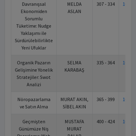
Davranışsal
MELDA
307 - 334
10.70
Ekonomiden
ASLAN
Sorumlu
Tüketime: Nudge
Yaklaşımı ile
Sürdürülebilirlikte
Yeni Ufuklar
Organik Pazarın
SELMA
335 - 364
10.70
Gelişimine Yönelik
KARABAŞ
Stratejiler: Swot
Analizi
Nöropazarlama
MURAT AKIN,
365 - 399
10.70
ve Satın Alma
SİBEL AKIN
Geçmişten
MUSTAFA
400 - 424
10.70
Günümüze Niş
MURAT