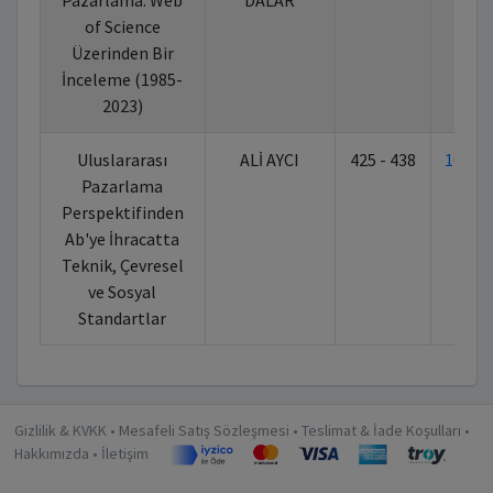
Pazarlama: Web
DALAR
of Science
Üzerinden Bir
İnceleme (1985-
2023)
Uluslararası
ALİ AYCI
425 - 438
10.70
Pazarlama
Perspektifinden
Ab'ye İhracatta
Teknik, Çevresel
ve Sosyal
Standartlar
Gizlilik & KVKK
•
Mesafeli Satış Sözleşmesi
•
Teslimat & İade Koşulları
•
Hakkımızda
•
İletişim