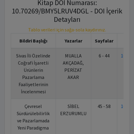
Kitap DOI Numarası:
10.70269/BMY5LRUV4DGL - DOI İçerik
Detayları
Tablo verileri için sağa-sola kaydırınız.
Bildiri Başlığı
Yazarlar
Sayfalar
Sivas İli Özelinde
MUALLA
6 - 44
10.70
Coğrafi İşaretli
AKÇADAĞ,
Ürünlerin
PERİZAT
Pazarlama
AKAR
Faaliyetlerinin
İncelenmesi
Çevresel
SİBEL
45 - 58
10.70
Sürdürülebilirlik
ERZURUMLU
ve Pazarlamada
Yeni Paradigma