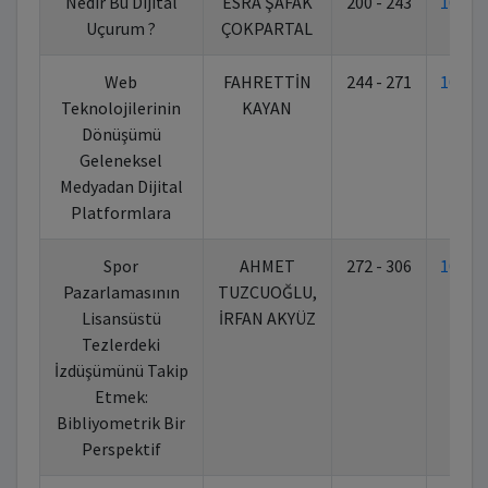
Nedir Bu Dijital
ESRA ŞAFAK
200 - 243
10.70
Uçurum ?
ÇOKPARTAL
Web
FAHRETTİN
244 - 271
10.70
Teknolojilerinin
KAYAN
Dönüşümü
Geleneksel
Medyadan Dijital
Platformlara
Spor
AHMET
272 - 306
10.70
Pazarlamasının
TUZCUOĞLU,
Lisansüstü
İRFAN AKYÜZ
Tezlerdeki
İzdüşümünü Takip
Etmek:
Bibliyometrik Bir
Perspektif