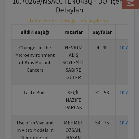
10.70269/NSACCTLNU43Q - DOI İçerik
Detayları
Tablo verileri için sağa-sola kaydırınız.
Bildiri Başlığı
Yazarlar
Sayfalar
K
Changes ın the
NEVRUZ
4 - 30
10.7026
Mıcroenvıronment
ALIŞ
of Kras Mutant
SÖYLEYİCİ,
Cancers
SABİRE
GÜLER
Taste Buds
SEÇİL
31 - 53
10.7026
NAZİFE
PARLAK
Use of ın Vıvo and
MEHMET
54 - 75
10.7026
In Vıtro Models In
ÖZSAN,
Neurologıcal
HASAN