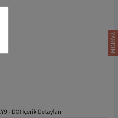
YARDIM
 - DOI İçerik Detayları