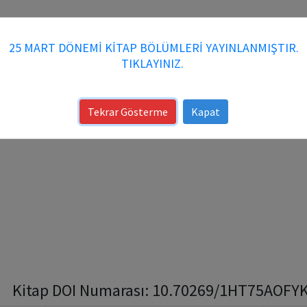
25 MART DÖNEMİ KİTAP BÖLÜMLERİ YAYINLANMIŞTIR.
TIKLAYINIZ.
Tekrar Gösterme
Kapat
Kitap DOI Numarası: 10.70269/1HT75AOFYKY9