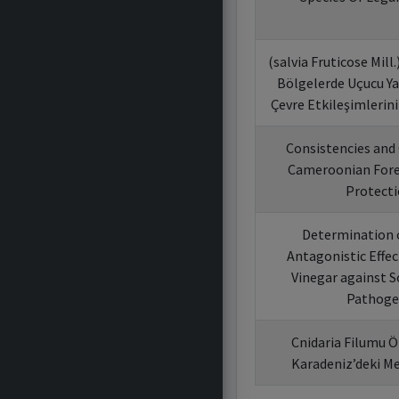
(salvia Fruticose Mill
Bölgelerde Uçucu Ya
Çevre Etkileşimlerini
Consistencies and 
Cameroonian Fore
Protect
Determination o
Antagonistic Effec
Vinegar against 
Pathoge
Cnidaria Filumu Öz
Karadeniz’deki Me