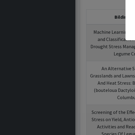
Bildiri Baş
Machine Learning B
and Classification
Drought Stress Mana
Legume C
An Alternative S
Grasslands and Lawn
And Heat Stress: B
(bouteloua Dactyloid
Columbu
Screening of the Eff
Stress on Yield, Ant
Activities and Rea
Species Of Leg