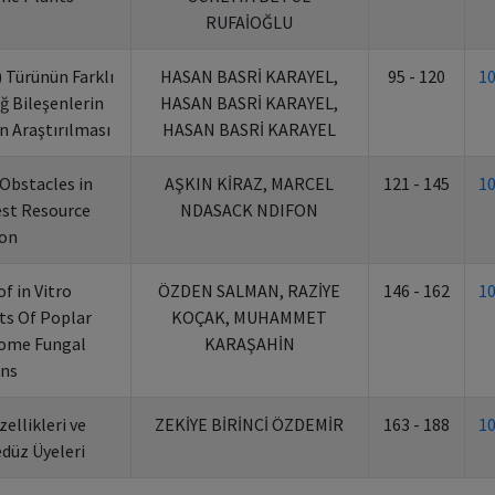
RUFAİOĞLU
.) Türünün Farklı
HASAN BASRİ KARAYEL,
95 - 120
1
ğ Bileşenlerin
HASAN BASRİ KARAYEL,
n Araştırılması
HASAN BASRİ KARAYEL
Obstacles in
AŞKIN KİRAZ, MARCEL
121 - 145
1
st Resource
NDASACK NDIFON
ion
f in Vitro
ÖZDEN SALMAN, RAZİYE
146 - 162
1
ts Of Poplar
KOÇAK, MUHAMMET
Some Fungal
KARAŞAHİN
ns
ellikleri ve
ZEKİYE BİRİNCİ ÖZDEMİR
163 - 188
1
düz Üyeleri