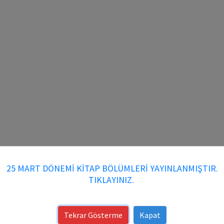
25 MART DÖNEMİ KİTAP BÖLÜMLERİ YAYINLANMIŞTIR.
TIKLAYINIZ.
Kitap DOI Numarası: 10.70269/V4LH23OBOLU3
Tekrar Gösterme
Kapat