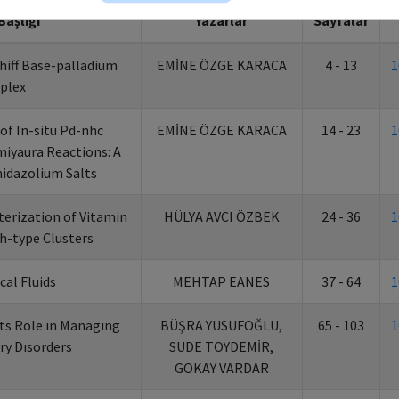
 Başlığı
Yazarlar
Sayfalar
hiff Base-palladium
EMİNE ÖZGE KARACA
4 - 13
1
plex
 of In-situ Pd-nhc
EMİNE ÖZGE KARACA
14 - 23
1
miyaura Reactions: A
idazolium Salts
terization of Vitamin
HÜLYA AVCI ÖZBEK
24 - 36
1
h-type Clusters
cal Fluids
MEHTAP EANES
37 - 64
1
Its Role ın Managıng
BÜŞRA YUSUFOĞLU,
65 - 103
1
y Dısorders
SUDE TOYDEMİR,
GÖKAY VARDAR