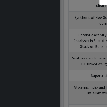
Bildiri
Synthesis of New Sc
Com
Catalytic Activity
Catalysts in Suzuki-
Study on Benzim
Synthesis and Charac
B1-linked Waug
Supercriti
Glycemıc Index and 
Inflammator