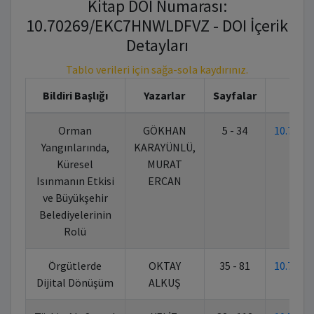
Kitap DOI Numarası:
10.70269/EKC7HNWLDFVZ - DOI İçerik
Detayları
Tablo verileri için sağa-sola kaydırınız.
Bildiri Başlığı
Yazarlar
Sayfalar
Orman
GÖKHAN
5 - 34
10.702
Yangınlarında,
KARAYÜNLÜ,
Küresel
MURAT
Isınmanın Etkisi
ERCAN
ve Büyükşehir
Belediyelerinin
Rolü
Örgütlerde
OKTAY
35 - 81
10.702
Dijital Dönüşüm
ALKUŞ