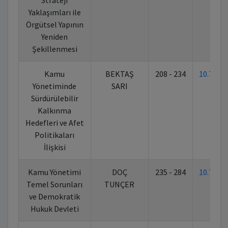
Strateji
Yaklaşımları ile
Örgütsel Yapının
Yeniden
Şekillenmesi
Kamu
BEKTAŞ
208 - 234
10.702
Yönetiminde
SARI
Sürdürülebilir
Kalkınma
Hedefleri ve Afet
Politikaları
İlişkisi
Kamu Yönetimi
DOÇ
235 - 284
10.702
Temel Sorunları
TUNÇER
ve Demokratik
Hukuk Devleti