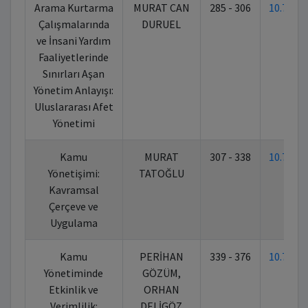
Arama Kurtarma
MURAT CAN
285 - 306
10.702
Çalışmalarında
DURUEL
ve İnsani Yardım
Faaliyetlerinde
Sınırları Aşan
Yönetim Anlayışı:
Uluslararası Afet
Yönetimi
Kamu
MURAT
307 - 338
10.702
Yönetişimi:
TATOĞLU
Kavramsal
Çerçeve ve
Uygulama
Kamu
PERİHAN
339 - 376
10.702
Yönetiminde
GÖZÜM,
Etkinlik ve
ORHAN
Verimlilik:
DELİGÖZ