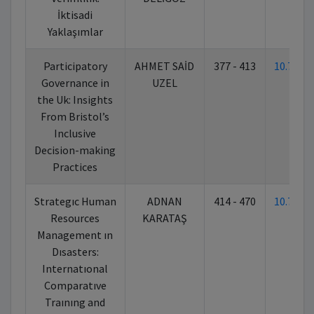
İktisadi
Yaklaşımlar
Participatory
AHMET SAİD
377 - 413
10.702
Governance in
UZEL
the Uk: Insights
From Bristol’s
Inclusive
Decision-making
Practices
Strategıc Human
ADNAN
414 - 470
10.702
Resources
KARATAŞ
Management ın
Dısasters:
Internatıonal
Comparatıve
Traınıng and