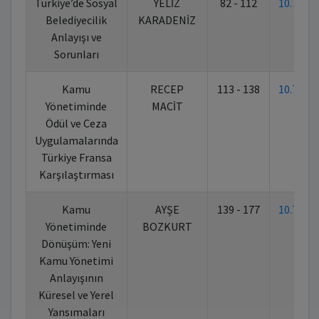
Türkiye’de Sosyal
YELİZ
82 - 112
10.702
Belediyecilik
KARADENİZ
Anlayışı ve
Sorunları
Kamu
RECEP
113 - 138
10.702
Yönetiminde
MACİT
Ödül ve Ceza
Uygulamalarında
Türkiye Fransa
Karşılaştırması
Kamu
AYŞE
139 - 177
10.702
Yönetiminde
BOZKURT
Dönüşüm: Yeni
Kamu Yönetimi
Anlayışının
Küresel ve Yerel
Yansımaları