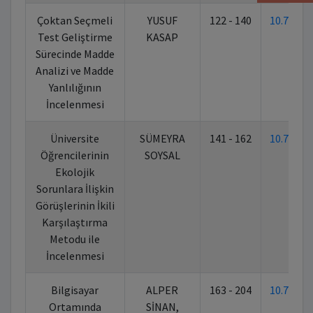
Çoktan Seçmeli
YUSUF
122 - 140
10.7026
Test Geliştirme
KASAP
Sürecinde Madde
Analizi ve Madde
Yanlılığının
İncelenmesi
Üniversite
SÜMEYRA
141 - 162
10.7026
Öğrencilerinin
SOYSAL
Ekolojik
Sorunlara İlişkin
Görüşlerinin İkili
Karşılaştırma
Metodu ile
İncelenmesi
Bilgisayar
ALPER
163 - 204
10.7026
Ortamında
SİNAN,