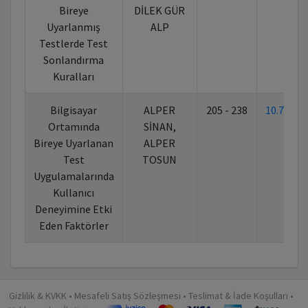
Bireye
DİLEK GÜR
Uyarlanmış
ALP
Testlerde Test
Sonlandırma
Kuralları
Bilgisayar
ALPER
205 - 238
10.7026
Ortamında
SİNAN,
Bireye Uyarlanan
ALPER
Test
TOSUN
Uygulamalarında
Kullanıcı
Deneyimine Etki
Eden Faktörler
Gizlilik & KVKK
•
Mesafeli Satış Sözleşmesi
•
Teslimat & İade Koşulları
•