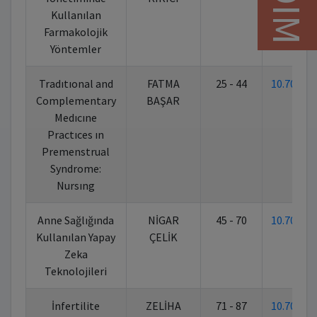
Kullanılan
Farmakolojik
Yöntemler
Tradıtıonal and
FATMA
25 - 44
10.7026
Complementary
BAŞAR
Medıcıne
Practıces ın
Premenstrual
Syndrome:
Nursıng
Anne Sağlığında
NİGAR
45 - 70
10.7026
Kullanılan Yapay
ÇELİK
Zeka
Teknolojileri
İnfertilite
ZELİHA
71 - 87
10.7026