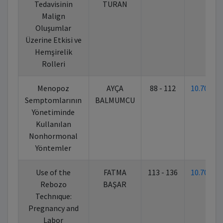
Tedavisinin
TURAN
Malign
Oluşumlar
Üzerine Etkisi ve
Hemşirelik
Rolleri
Menopoz
AYÇA
88 - 112
10.7026
Semptomlarının
BALMUMCU
Yönetiminde
Kullanılan
Nonhormonal
Yöntemler
Use of the
FATMA
113 - 136
10.7026
Rebozo
BAŞAR
Technıque:
Pregnancy and
Labor